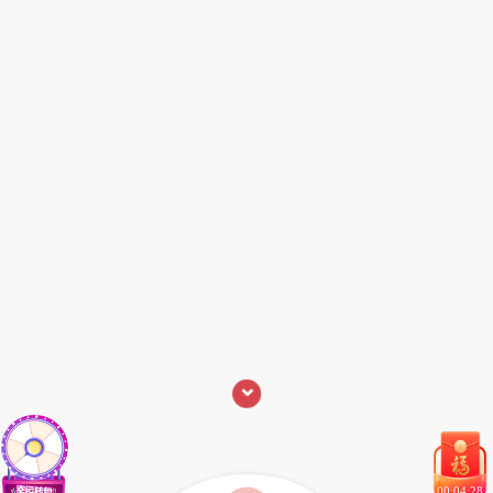
⌄
00:04:28